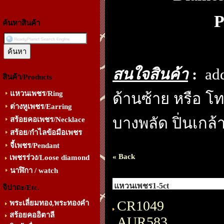
P
ค้นหาสินค้า
สนใจสินค้า
:
ad
สินค้า/Products
แหวนเพชร/Ring
ด้านซ้าย หรือ โท
ต่างหูเพชร/Earring
บางพลัด ปิ่นเกล้า
สร้อยคอเพชร/Necklace
สร้อย/กำไลข้อมือเพชร
จี้เพชร/Pendant
« Back
เพชรร่วง/Loose diamond
นาฬิกา / watch
แหวนเพชร1-5ct
จิปาถะ/Etc.
CR1049
พระเลี่ยมทอง,พระทองคำ
สร้อยคออิตาลี
AUR583