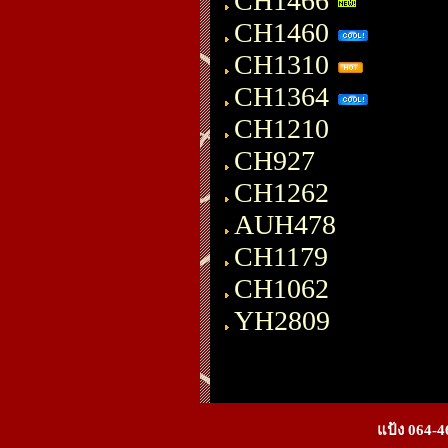
CH1466
CH1460
CH1310
CH1364
CH1210
CH927
CH1262
AUH478
CH1179
CH1062
YH2809
แป้ง 064-4