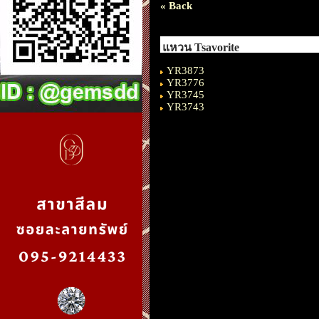
« Back
แหวน Tsavorite
YR3873
YR3776
YR3745
YR3743