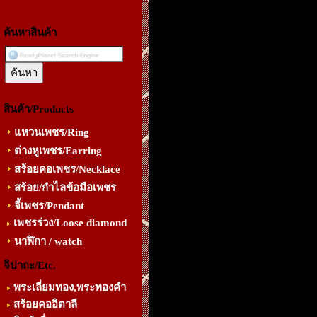
ค้นหาสินค้า
สินค้า/Products
แหวนเพชร/Ring
ต่างหูเพชร/Earring
สร้อยคอเพชร/Necklace
สร้อย/กำไลข้อมือเพชร
จี้เพชร/Pendant
เพชรร่วง/Loose diamond
นาฬิกา / watch
จิปาถะ/Etc.
พระเลี่ยมทอง,พระทองคำ
สร้อยคออิตาลี