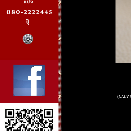
(นน.ทอ