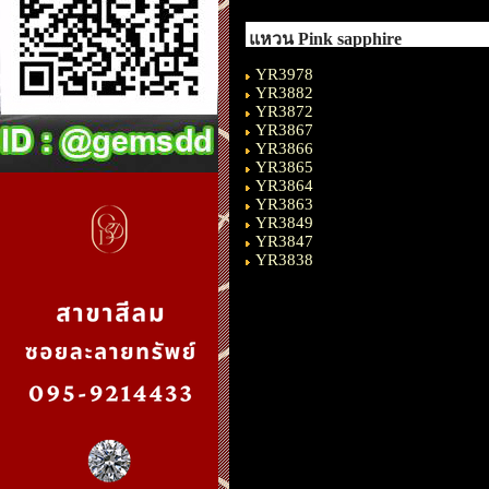
แหวน Pink sapphire
YR3978
YR3882
YR3872
YR3867
YR3866
YR3865
YR3864
YR3863
YR3849
YR3847
YR3838