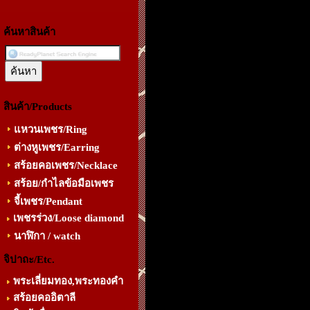
ค้นหาสินค้า
สินค้า/Products
แหวนเพชร/Ring
ต่างหูเพชร/Earring
สร้อยคอเพชร/Necklace
สร้อย/กำไลข้อมือเพชร
จี้เพชร/Pendant
เพชรร่วง/Loose diamond
นาฬิกา / watch
จิปาถะ/Etc.
พระเลี่ยมทอง,พระทองคำ
สร้อยคออิตาลี